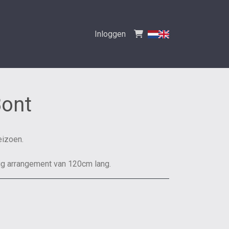
Inloggen
Bont
eizoen.
ig arrangement van 120cm lang.