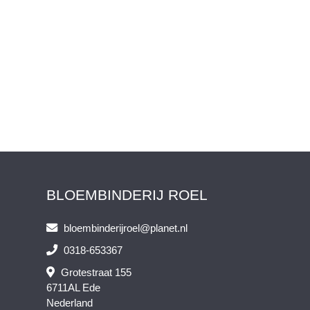
BLOEMBINDERIJ ROEL
bloembinderijroel@planet.nl
0318-653367
Grotestraat 155
6711AL Ede
Nederland